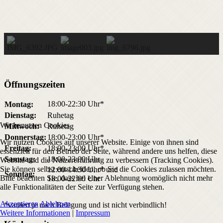
Öffnungszeiten
18:00-22:30 Uhr*
Montag:
Dienstag:
Ruhetag
Wir benutzen Cookies
Mittwoch:
Ruhetag
Donnerstag:
18:00-23:00 Uhr*
Wir nutzen Cookies auf unserer Website. Einige von ihnen sind
Freitag:
18:00-23:00 Uhr*
essenziell für den Betrieb der Seite, während andere uns helfen, diese
Samstag:
18:00-23:00 Uhr
Website und die Nutzererfahrung zu verbessern (Tracking Cookies).
Sie können selbst entscheiden, ob Sie die Cookies zulassen möchten.
12:00-14:30 Uhr* und
Sonntag:
Bitte beachten Sie, dass bei einer Ablehnung womöglich nicht mehr
18:00-22:00 Uhr
alle Funktionalitäten der Seite zur Verfügung stehen.
Akzeptieren
Ablehnen
*variiert je nach Belegung und ist nicht verbindlich!
Weitere Informationen
|
Impressum