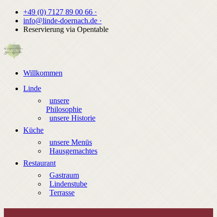
+49 (0) 7127 89 00 66 ·
info@linde-doernach.de ·
Reservierung via Opentable
Willkommen
Linde
unsere
Philosophie
unsere Historie
Küche
unsere Menüs
Hausgemachtes
Restaurant
Gastraum
Lindenstube
Terrasse
|